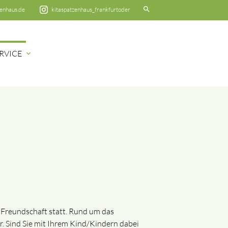
search
enhaus.de
kitaspatzenhaus_frankfurtoder
RVICE
expand_more
EN
r Freundschaft statt. Rund um das
r. Sind Sie mit Ihrem Kind/Kindern dabei