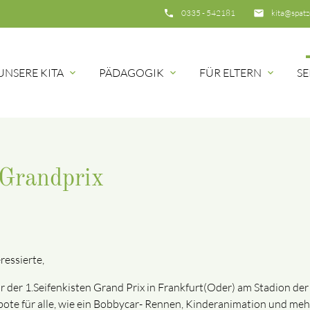
phone
0335 - 542181
email
kita@spatz
UNSERE KITA
PÄDAGOGIK
FÜR ELTERN
SE
expand_more
expand_more
expand_more
hbegriffe
SUCH
 Grandprix
ressierte,
r der 1.Seifenkisten Grand Prix in Frankfurt(Oder) am Stadion de
ebote für alle, wie ein Bobbycar- Rennen, Kinderanimation und meh