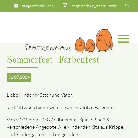
search
email
kita@spatzenhaus.de
kitaspatzenhaus_frankfurtoder
phone
0335 - 542181
menu
Suchbegriffe
SUCHEN
Sommerfest- Farbenfest
31.07.2024
Liebe Kinder, Mütter und Väter,
am Mittwoch feiern wir ein kunterbuntes Farbenfest.
Von 9.00 Uhr bis 10.30 Uhr gibt es Spiel & Spaß &
verschiedene Angebote. Alle Kinder der Kita aus Krippe
und Kindergarten sind eingeladen.